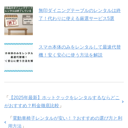
無印ダイニングテーブルのレンタルは終
了！代わりに使える厳選サービス5選
スマホ本体のみをレンタルして最速代替
機！安く安心に使う方法を解説
「
【2025年最新】ホットクックをレンタルするならどこ
がおすすめ？料金徹底比較
」
「
電動車椅子レンタルが安い！？おすすめの選び方と利
用方法
」