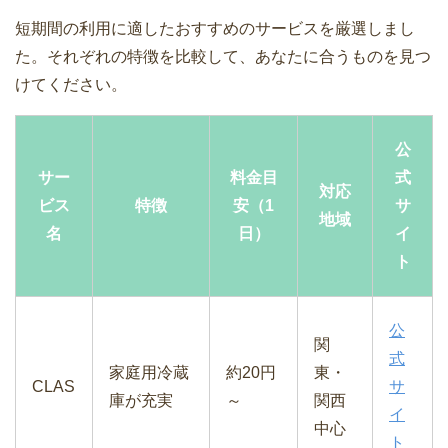
短期間の利用に適したおすすめのサービスを厳選しまし
た。それぞれの特徴を比較して、あなたに合うものを見つ
けてください。
公
サー
料金目
式
対応
ビス
特徴
安（1
サ
地域
名
日）
イ
ト
公
関
式
家庭用冷蔵
約20円
東・
CLAS
サ
庫が充実
～
関西
イ
中心
ト