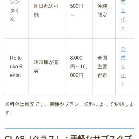
レン
式
即日配送可
500円
沖縄
タく
サ
能
～
限定
ん
イ
ト
公
Reito
8,000
全国
式
冷凍庫が充
uko R
円～16,
主要
サ
実
ental
000円
都市
イ
ト
※料金は目安です。機種やプラン、送料によって変動しま
す。
CLAS（クラス）：手軽なサブスクプ