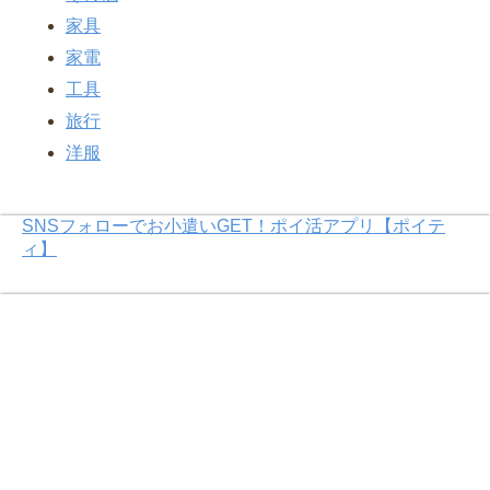
家具
家電
工具
旅行
洋服
SNSフォローでお小遣いGET！ポイ活アプリ【ポイテ
ィ】