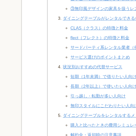
③無印風デザインの家具を扱うレ
ダイニングテーブルがレンタルできる
CLAS（クラス）の特徴と料金
flect（フレクト）の特徴と料金
サードパーティ系レンタル業者（例
サービス選びのポイントまとめ
状況別おすすめの代替サービス
短期（1年未満）で借りたい人向
長期（2年以上）で使いたい人向
引っ越し・転勤が多い人向け
無印スタイルにこだわりたい人向
ダイニングテーブルをレンタルするメ
購入と比べたときの費用シミュレ
解約金・返却時の注意事項