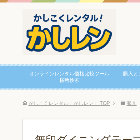
オンラインレンタル価格比較ツール
購入と
横断検索
かしこくレンタル！かしレン！
TOP
家具
無印ダイニングテー