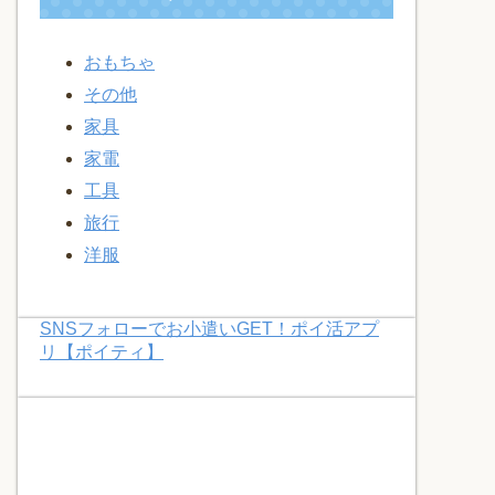
おもちゃ
その他
家具
家電
工具
旅行
洋服
SNSフォローでお小遣いGET！ポイ活アプ
リ【ポイティ】