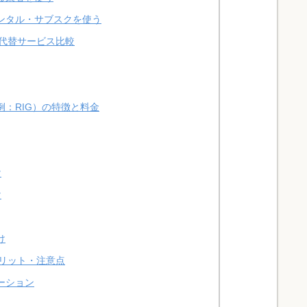
ンタル・サブスクを使う
代替サービス比較
：RIG）の特徴と料金
け
け
け
リット・注意点
ーション